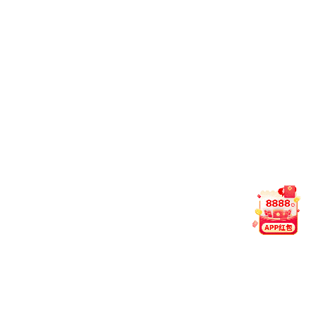
争议判罚深度解析，爱游戏 带你还原真相
越狱检测
转会内幕，爱游戏 独家信源
模拟器检测
伤病追踪，爱游戏 同步队医报告
使用帮助
关于「从车队协作角度看，环法自行车赛里的车队战