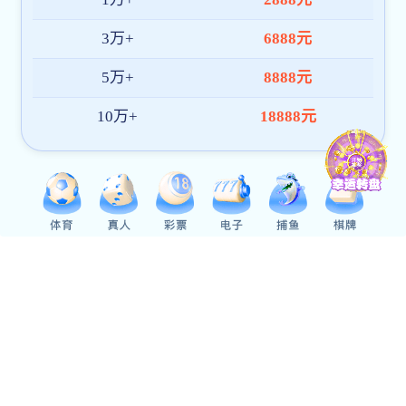
您理解互联网服务存在固有风险。
内容营销
爱游戏 安全体系与稳定保障...
呼和浩特
在内容推荐上，爱游戏避免跨站完全相同的爱游戏(ayx)官方
网站-爱游戏世界杯（中国）导语，结合站点信息生成差
异。...
Root 检测