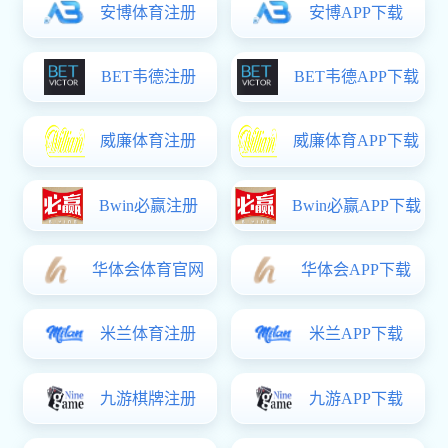
间...
代码加固
在爱游戏(ayx)官方网站-爱游戏世界杯（中国）页面加
载失败时，爱游戏显示友好的错误提示与手动刷新按
钮...
混淆保护
爱游戏针对爱游戏(ayx)官方网站-爱游戏世界杯（中
国）加时赛与点球提供单独提醒开关。...