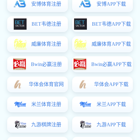
光总会第一时间锁定在那些标注着双线三角...
2026-08-07
马尔基尼奥斯技术解析：高空球判断影响有
当足球评论员反复提及“中卫的预判”时，他们真正谈
论的其实是时间差的博弈。在世界杯这...
2026-08-07