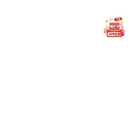
里尔新赛季课题：如何处理强队稳定性
当法甲豪强们在转会市场上挥舞着钞票时，里尔却
选择了一条截然不同的道路。他们像一位精...
2026-08-07
延伸阅读