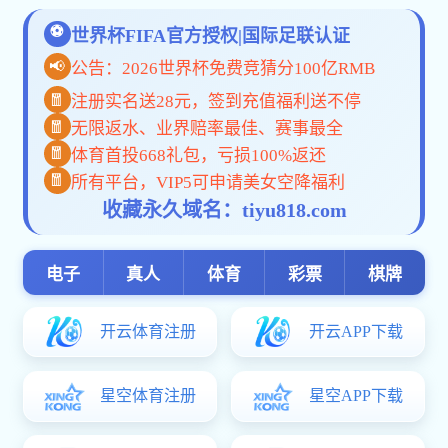
从车队协作角度看，环法自行车赛里的车队
当人们在七月盛夏屏息凝视着阿尔卑斯山的陡峭坡
道时，足球的绿茵场似乎与这项充满汗水和...
2026-08-07
进入山地赛段时，公路自行车世锦赛中的恢
当公路自行车世锦赛的路线图被公布，车迷们的目