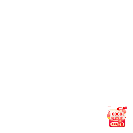
在欧陆足坛的烽火连天中，勒沃库森的名字正以一
种不容忽视的姿态，重...
2026-07-25
巴尔韦德迎战佛得角高位接应后的处理可
在国际足坛的战术棋盘上，每一个细节都可能成为
左右战局的关键节点...
2026-07-24