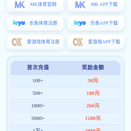
等待队友送出斜塞或过顶球。一旦加纳后卫集体压
上，他们在回追过程中的转身速度差异，会制造出短
暂的防守真空。此时，戈多伊若能抢在对手包夹前完
成触球，无论是直接抽射还是回做给插上的中场，都
将形成高质量的射门机会。历史数据显示，戈多伊在
近六成破门机会梳理中选择了第一时间射门，但面对
加纳这样的强硬防线，他可能需要延后出球时机，吸
引防守人重心偏移后再传球或挑射，这正是他战术价
值升级的关键。
实战场景中，戈多伊的禁区混乱可能源于边路传中的
落点变化。加纳后卫对第一落点的控制力极强，但戈
多伊的精明之处在于，他从不与对手硬争高点，而是
刻意站在第二落点的路径上，等待皮球坠落或后卫解
围失误。比如，当阿根廷队从右路起球，加纳中卫倾