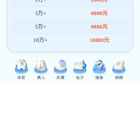
向于回归门将区域，而边卫则收缩至近门柱——此时
远端门柱附近的戈多伊往往无人盯防。如果皮球划过
第一点头球解围，他只需完成一次快速调整后的凌空
射门就能改写比分。另一种常见场景是，戈多伊利用
加纳防线对持球人的过度压迫，突然反跑绕到防守人
身后，接应直塞后形成单刀。这两种模式都表明，戈
多伊面对加纳防线能否制造禁区混乱破门机会，答案
取决于他的跑动时机是否早于对手的防守轮转。
当然，戈多伊的挑战也显而易见。加纳防守球员擅长
用身体倚靠和节奏干扰来限制前锋转身，一旦戈多伊
在禁区内接球时被贴身，他缺乏爆发力的劣势就会被
放大。对此，教练组可以设计特定的“破坏性跑位”
——例如让戈多伊从禁区外启动，故意先与一名后卫