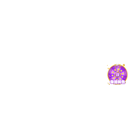
库拉索范安霍尔特迎战厄瓜多尔向前出球
在世界杯的舞台上，每一个细微的战术调整都可能
左右一支球队的命运...
2026-07-25
聚焦欧冠阿贾克斯面对毕尔巴鄂高空球争