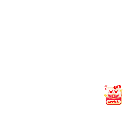
巴尔韦德迎战佛得角高位接应后的处理可
在国际足坛的战术棋盘上，每一个细节都可能成为
左右战局的关键节点...
2026-07-24