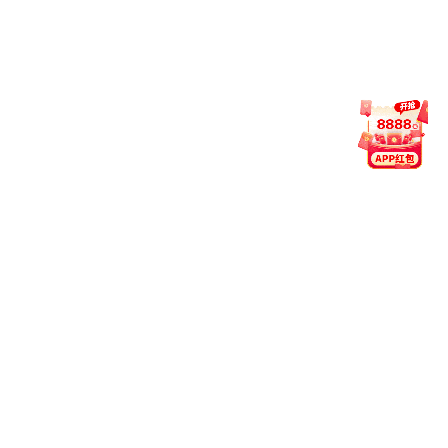
捷克希克对上墨西哥防线时禁区抢点时机
在世界杯的璀璨舞台上，每一次攻防对抗都如同精
密的棋局，而禁区内的...
2026-07-24