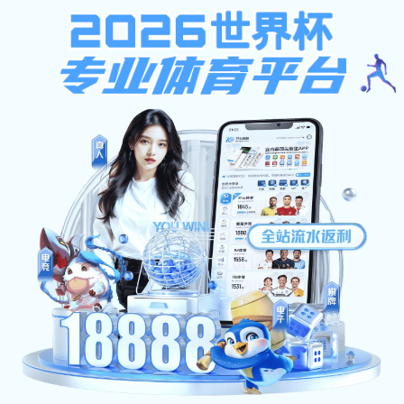
爱游戏(ayx)官方网站-爱游戏世界杯（中国）
互动玩法更丰...
体育热讯资讯 #13221
2026-08-09 20:09
当世界杯决赛的终场哨声在卢日尼基体育场响起时，
比分牌上刺眼的红牌与争议的判罚，让这场原本被寄
予众望的天王山战役，蒙上了一层远比冠军归属更复
杂的阴影。意大利与塞尔维亚的这场巅峰对决，本应
是技术流与力量派的完美碰撞，却因一次足以载入史
册的红牌判罚，彻底改变了比赛的走向与足球历史的