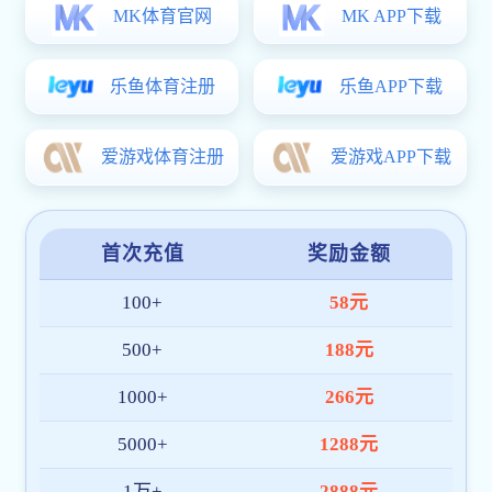
赛后，关于这次红牌的讨论持续发酵。意大利媒体认
为这是本届赛事最糟糕的判罚之一，而塞尔维亚方面
则坚称判罚准确。足球规则专家在对这次接触进行分
析时指出，这次判罚确实存在争议空间：双方都有发
力的动作，而红牌标准在过去几年一直有波动。更重
要的是，在世界杯决赛这样的最高舞台，主裁判理应
更加谨慎，尽可能让比赛由球员决定，而非因为一次
模糊的判罚成为话题中心。这场天王山战役也因此被
贴上了“被红牌定义的决赛”标签，未来很多年，人们
想起这场比赛，首先浮现的依然是那张充满争议的红
牌。
从更广的维度看，这次世界杯决赛红牌折射出的是现
代足球在规则执行上所面临的困境。VAR的引入本意