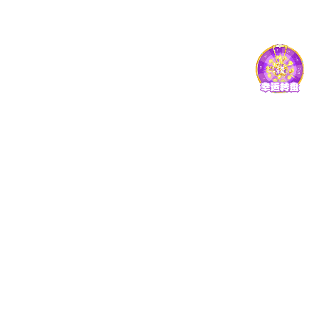
聚焦欧冠阿贾克斯面对毕尔巴鄂高空球争
在欧洲足球的璀璨星空下，欧冠赛场永远是战术博
弈与意志对决的终极...
2026-07-25
勒沃库森冲击欧冠淘汰赛时防线回收速度